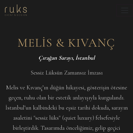
RUKS EVENT COMPAN
MELIS & KIVANÇ
Çırağan Sarayı, İstanbul
Sessiz Lüksün Zamansız İmzası
Melis ve Kıvanç’ın düğün hikayesi, gösterişin ötesine
geçen, ruhu olan bir estetik anlayışıyla kurgulandı.
İstanbul’un kalbindeki bu eşsiz tarihi dokuda, sarayın
asaletini "sessiz lüks" (quiet luxury) felsefesiyle
birleştirdik. Tasarımda önceliğimiz; gelip geçici