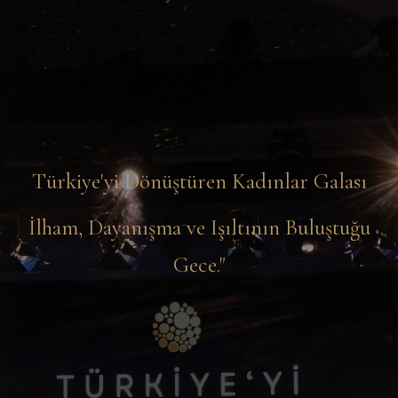
Türkiye'yi Dönüştüren Kadınlar Galası
İlham, Dayanışma ve Işıltının Buluştuğu
Gece."